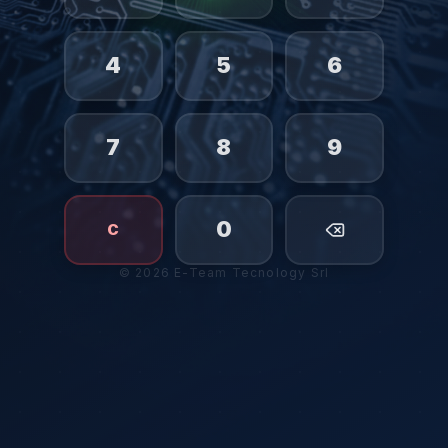
4
5
6
7
8
9
0
C
©
2026
E-Team Tecnology Srl