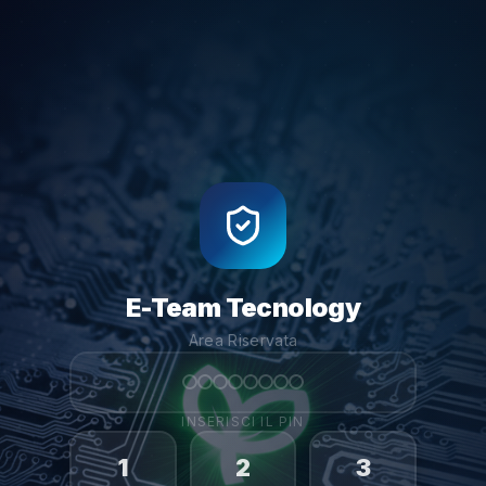
E-Team Tecnology
Area Riservata
INSERISCI IL PIN
1
2
3