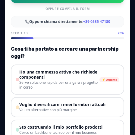
OPPURE COMPILA IL FORM
Oppure chiama direttamente:
+39 0535 47180
STEP
1
/
5
20
%
Cosa ti ha portato a cercare una partnership
oggi?
Ho una commessa attiva che richiede
componenti
⚡ Urgente
Serve soluzione rapida per una gara / progetto
in corso
Voglio diversificare i miei fornitori attuali
Valuto alternative con più margine
Sto costruendo il mio portfolio prodotti
Cerco un backbone tecnico per il mio business