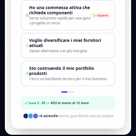
Ho una commessa attiva che
richiede componenti
⚡ Urgente
Serve soluzione rapida per una gara
/ progetto in corso
Voglio diversificare i miei fornitori
attuali
Valuto alternative con più margine
Sto costruendo il mio portfolio
prodotti
Cerco un backbone tecnico per il mio business
✓
Luca F., RE
—
ROI in meno di 12 mesi
6
aziende
stanno guardando questa pagina