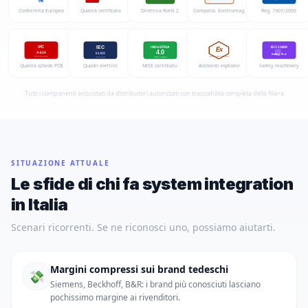
CE
Conformità Europea
Qualità certificata
Direttiva RoHS 2
Compatib. Elettromag.
Reg. 1907/2006
IEC
IPC
INDUSTRIA
ISO 13849
Ex
4.0
A-610
61439
Safety PLd
ATEX 2014/34/EU
PCB Quality
Switchgear
MiSE Certified
Qualità schede PCB
Quadri elettrici
MiSE certificato
Ambienti esplosivi
Safety machinery
Tutti i componenti acquistati da distributori autorizzati con tracciabilità completa della filiera
SITUAZIONE ATTUALE
Le sfide di chi fa system integration
in Italia
Scenari ricorrenti. Se ne riconosci uno, possiamo aiutarti.
Margini compressi sui brand tedeschi
💸
Siemens, Beckhoff, B&R: i brand più conosciuti lasciano
pochissimo margine ai rivenditori.