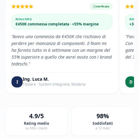
Verificato
RISULTATO
RISUL
€450K commessa completata · +55% margine
+38%
"
Avevo una commessa da €450K che rischiavo di
"
Facev
perdere per mancanza di componenti. E-Team mi
Con E-
ha fornito tutto in 6 settimane con un margine del
gatewa
55% superiore a quello che avrei avuto con i brand
del 38
tedeschi.
"
Ing. Luca M.
D
I
D
Titolare
·
System Integrator, Modena
F
4.9/5
98%
Rating medio
Soddisfatti
su 500+ clienti
a 12 mesi