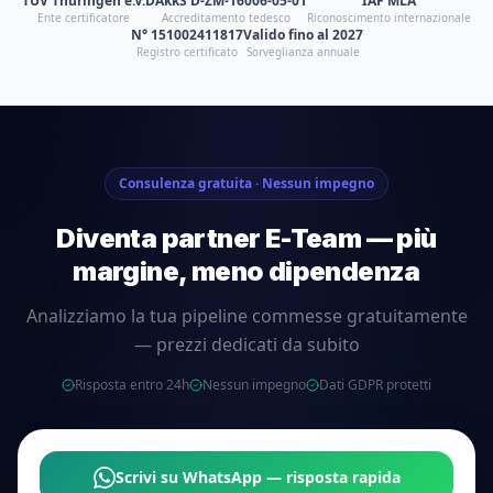
TÜV Thüringen e.V.
DAkkS D-ZM-16006-05-01
IAF MLA
Ente certificatore
Accreditamento tedesco
Riconoscimento internazionale
N° 151002411817
Valido fino al 2027
Registro certificato
Sorveglianza annuale
Consulenza gratuita · Nessun impegno
Diventa partner E-Team — più
margine, meno dipendenza
Analizziamo la tua pipeline commesse gratuitamente
— prezzi dedicati da subito
Risposta entro 24h
Nessun impegno
Dati GDPR protetti
Scrivi su WhatsApp — risposta rapida