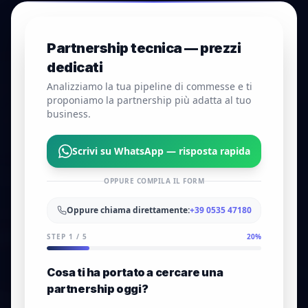
Partnership tecnica — prezzi
dedicati
Analizziamo la tua pipeline di commesse e ti
proponiamo la partnership più adatta al tuo
business.
Scrivi su WhatsApp — risposta rapida
OPPURE COMPILA IL FORM
Oppure chiama direttamente:
+39 0535 47180
STEP
1
/
5
20
%
Cosa ti ha portato a cercare una
partnership oggi?