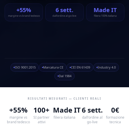
+55%
6 sett.
Made IT
margine vs brand tedesco
dall'ordine al go-live
filiera 100% italiana
ISO 9001:2015
Marcatura CE
CEI EN 61439
Industry 4.0
Dal 1984
RISULTATI MISURATI — CLIENTI REALI
+55%
100+
Made IT
6 sett.
0€
margine vs
SI partner
filiera italiana
dall'ordine al
formazione
brand tedesco
attivi
go-live
tecnica