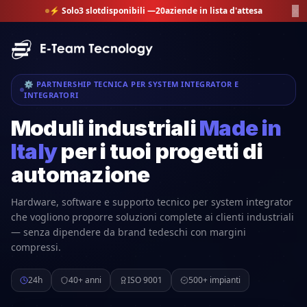
×
⚡ Solo
3
slot
disponibili —
20
aziende in lista d'attesa
⚙️ PARTNERSHIP TECNICA PER SYSTEM INTEGRATOR E
INTEGRATORI
Moduli industriali
Made in
Italy
per i tuoi progetti di
automazione
Hardware, software e supporto tecnico per system integrator
che vogliono proporre soluzioni complete ai clienti industriali
— senza dipendere da brand tedeschi con margini
compressi.
24h
40+ anni
ISO 9001
500+ impianti