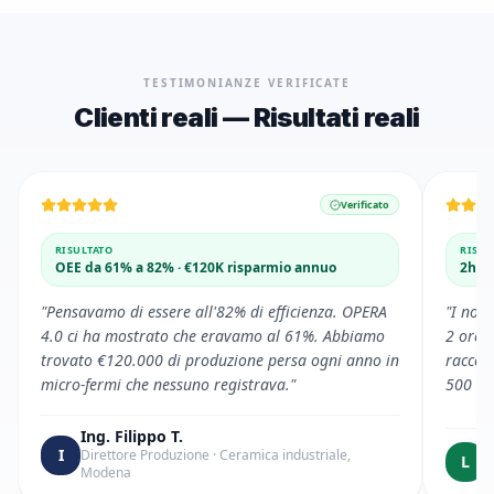
TESTIMONIANZE VERIFICATE
Clienti reali — Risultati reali
Verificato
RISULTATO
RISUL
OEE da 61% a 82% · €120K risparmio annuo
2h/g
"
Pensavamo di essere all'82% di efficienza. OPERA
"
I nos
4.0 ci ha mostrato che eravamo al 61%. Abbiamo
2 ore 
trovato €120.000 di produzione persa ogni anno in
raccol
micro-fermi che nessuno registrava.
"
500 or
Ing. Filippo T.
L
I
Direttore Produzione
·
Ceramica industriale,
L
R
Modena