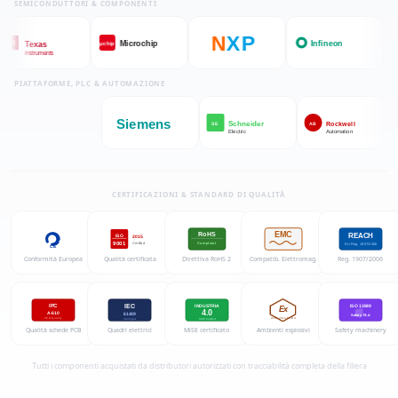
SEMICONDUTTORI & COMPONENTI
N
X
P
Microchip
Infineon
ADI
μchip
Texas
Instruments
PIATTAFORME, PLC & AUTOMAZIONE
Siemens
Schneider
Rockwell
SE
AB
Electric
Automation
CERTIFICAZIONI & STANDARD DI QUALITÀ
EMC
RoHS
REACH
ISO
2015
9001
Certified
Compliant
EU Reg. 1907/2006
CE
Conformità Europea
Qualità certificata
Direttiva RoHS 2
Compatib. Elettromag.
Reg. 1907/2006
IEC
IPC
INDUSTRIA
ISO 13849
Ex
4.0
A-610
61439
Safety PLd
ATEX 2014/34/EU
PCB Quality
Switchgear
MiSE Certified
Qualità schede PCB
Quadri elettrici
MiSE certificato
Ambienti esplosivi
Safety machinery
Tutti i componenti acquistati da distributori autorizzati con tracciabilità completa della filiera