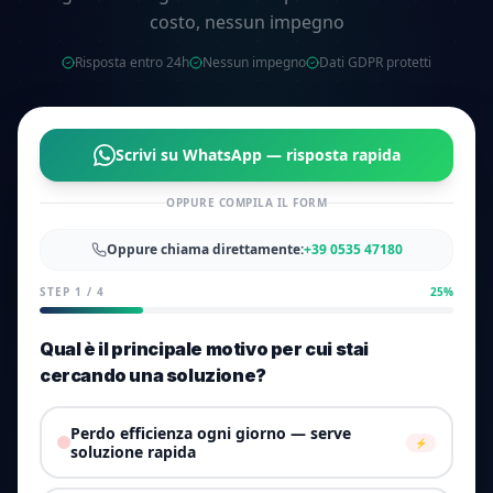
costo, nessun impegno
Risposta entro 24h
Nessun impegno
Dati GDPR protetti
Scrivi su WhatsApp — risposta rapida
OPPURE COMPILA IL FORM
Oppure chiama direttamente:
+39 0535 47180
STEP
1
/
4
25
%
Qual è il principale motivo per cui stai
cercando una soluzione?
Perdo efficienza ogni giorno — serve
⚡
soluzione rapida