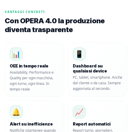
VANTAGGI CONCRETI
Con OPERA 4.0 la produzione
diventa trasparente
📊
📱
OEE in tempo reale
Dashboard su
qualsiasi device
Availability, Performance e
PC, tablet, smartphone. Anche
Quality per ogni macchina,
dal cliente o da casa. Sempre
ogni turno, ogni linea. In
aggiornata al secondo.
tempo reale.
🔔
📈
Alert su inefficienze
Report automatici
Notifiche istantanee quando
Report turno, giornalieri,