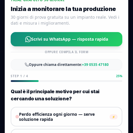
Inizia a monitorare la tua produzione
30 giorni di prova gratuita su un impianto reale. Vedi i
dati e misura i miglioramenti.
Scrivi su WhatsApp — risposta rapida
OPPURE COMPILA IL FORM
Oppure chiama direttamente:
+39 0535 47180
STEP
1
/
4
25
%
Qual è il principale motivo per cui stai
cercando una soluzione?
Perdo efficienza ogni giorno — serve
⚡
soluzione rapida