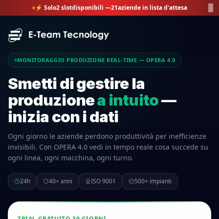
×
⚡ Solo
2
slot
disponibili —
21
aziende in lista d'attesa
MONITORAGGIO PRODUZIONE REAL-TIME — OPERA 4.0
Smetti di gestire la
produzione
a intuito
—
inizia con i dati
Ogni giorno le aziende perdono produttività per inefficienze
invisibili. Con OPERA 4.0 vedi in tempo reale cosa succede su
ogni linea, ogni macchina, ogni turno.
24h
40+ anni
ISO 9001
500+ impianti
TRIAL GRATUITO 30 GIORNI