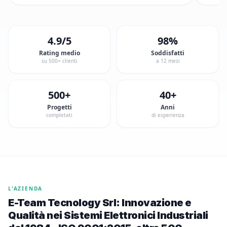
4.9/5
98%
Rating medio
Soddisfatti
su 500+ clienti
a 12 mesi
500+
40+
Progetti
Anni
completati
di esperienza
L'AZIENDA
E-Team Tecnology Srl: Innovazione e
Qualità nei Sistemi Elettronici Industriali