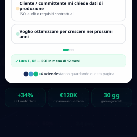
Cliente / committente mi chiede dati di
produzione
ISO, audit o requisiti contrattuali
Voglio ottimizzare per crescere nei prossimi
anni
✓
Luca F., RE
—
ROI in meno di 12 mesi
4
aziende
stanno guardando questa pagina
+34%
€120K
30 gg
OEE medio clienti
risparmio annuo medio
go-live garantito