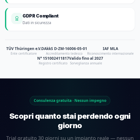
GDPR Compliant
Dati in sicurezza
TÜV Thüringen e.V.
DAkkS D-ZM-16006-05-01
IAF MLA
Ente certificatore
Accreditamento tedesco
Riconoscimento internazionale
N° 151002411817
Valido fino al 2027
Registro certificato
Sorveglianza annuale
Consulenza gratuita · Nessun impegno
Scopri quanto stai perdendo ogni
giorno
Trial gratuito 30 giorni su un impianto reale — nessun