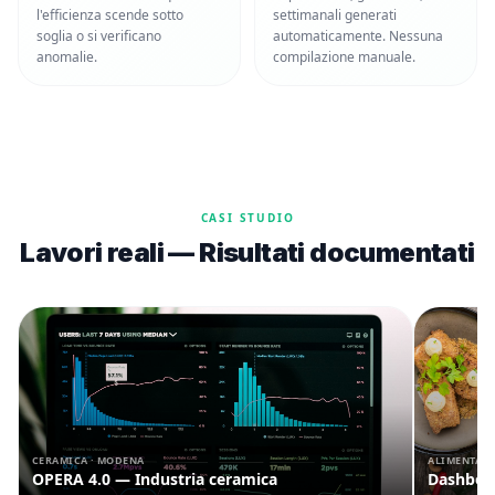
l'efficienza scende sotto
settimanali generati
soglia o si verificano
automaticamente. Nessuna
anomalie.
compilazione manuale.
CASI STUDIO
Lavori reali — Risultati documentati
CERAMICA · MODENA
ALIMENTARE
OPERA 4.0 — Industria ceramica
Dashboa