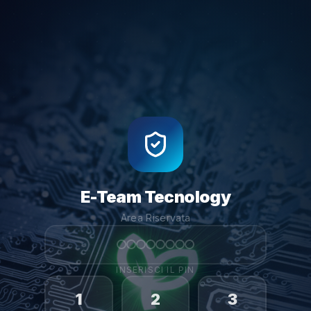
E-Team Tecnology
Area Riservata
INSERISCI IL PIN
1
2
3