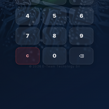
4
5
6
7
8
9
0
C
©
2026
E-Team Tecnology Srl