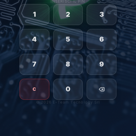
INSERISCI IL PIN
1
2
3
4
5
6
7
8
9
0
C
©
2026
E-Team Tecnology Srl