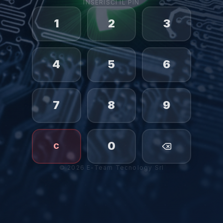
INSERISCI IL PIN
1
2
3
4
5
6
7
8
9
0
C
©
2026
E-Team Tecnology Srl