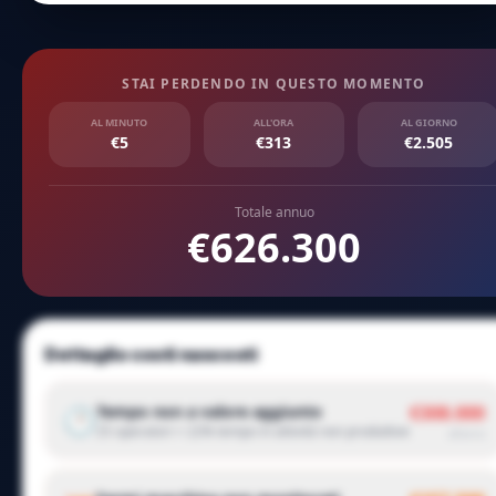
STAI PERDENDO IN QUESTO MOMENTO
AL MINUTO
ALL'ORA
AL GIORNO
€5
€313
€2.505
Totale annuo
€626.300
Dettaglio costi nascosti
Tempo non a valore aggiunto
€308.000
🕐
25 operatori × 22% tempo in attività non produttive
all'anno