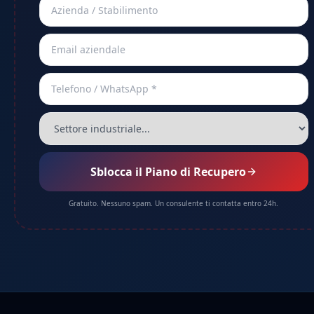
Sblocca il Piano di Recupero
Gratuito. Nessuno spam. Un consulente ti contatta entro 24h.