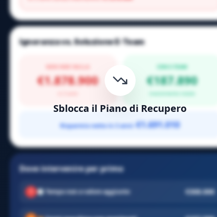
Ignoranza vs. Soluzione E-Team
NON FARE NULLA
CON E-TEAM
€1.878.900
€187.890
in 3 anni
investimento totale
Sblocca il Piano di Recupero
€1.691.010
Risparmio netto in 3 anni:
Dove intervenire per primo
€308.000
1
🕐
Tempo non a valore aggiunto