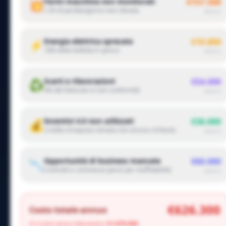
Fermi macchina non monitorati
€157.500
💥
1.5h di perdita/giorno non rilevata
all'anno
Energia elettrica sprecata
€10.800
⚡
18% della bolletta è spreco
all'anno
Scarti e rilavorazioni
€54.000
♻️
4% del fatturato in non conformità
all'anno
Incentivi 4.0 non utilizzati
€36.000
💰
Credito d'imposta stimato non ancora richiesto
all'anno
Opportunità di business mancate
€60.000
📉
Contratti e commesse perse per inaffidabilità
all'anno
€626.300
Costo totale annuo
In 3 anni senza intervenire:
€1.878.900