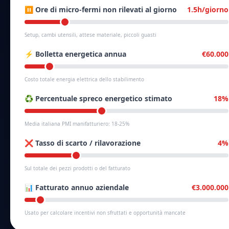
⏸️ Ore di micro-fermi non rilevati al giorno
1.5h/giorno
Setup, cambi utensili, attese materiale, piccoli guasti
⚡ Bolletta energetica annua
€60.000
Costo totale energia elettrica dello stabilimento
♻️ Percentuale spreco energetico stimato
18%
Media italiana PMI manifatturiero: 18-25%
❌ Tasso di scarto / rilavorazione
4%
Sul totale dei pezzi prodotti o del fatturato
📊 Fatturato annuo aziendale
€3.000.000
Usato per calcolare incentivi non sfruttati e opportunità mancate