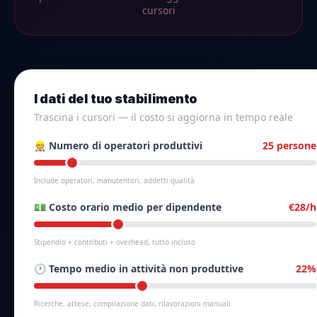
cursori
I dati del tuo stabilimento
Trascina i cursori — il costo si aggiorna in tempo reale
👷 Numero di operatori produttivi
25 persone
Include operatori, manutentori, addetti qualità
💵 Costo orario medio per dipendente
€28/h
Stipendio + contributi + overhead, tutto incluso
🕐 Tempo medio in attività non produttive
22%
Ricerche, attese, compilazione dati, rilavorazioni manuali