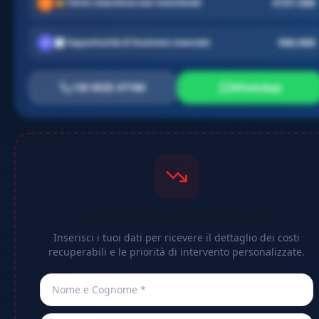
€157.500
2
💥
Fermi macchina non monitorati
€60.000
3
📉
Opportunità di business mancate
+39 0535 47180
WhatsApp
Sblocca il Piano di Recupero
Inserisci i tuoi dati per ricevere il dettaglio dei costi
recuperabili e le priorità di intervento personalizzate.