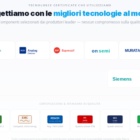
TECNOLOGIE CERTIFICATE CHE UTILIZZIAMO
ettiamo con le
migliori tecnologie al 
omponenti selezionati dai produttori leader — nessun compromesso sulla quali
on
semi
MURATA
Analog
Espressif
ADI
ESP
Devices
Siemens
CERTIFICAZIONI & STANDARD DI QUALITÀ
EMC
IEC
REACH
IPC
A-610
61439
EU Reg. 1907/2006
PCB Quality
Switchgear
HS 2
Compatib. Elettromag.
Reg. 1907/2006
Qualità schede PCB
Quadri elettrici
Mi
Tutti i componenti acquistati da distributori autorizzati con tracciabilità completa della filiera