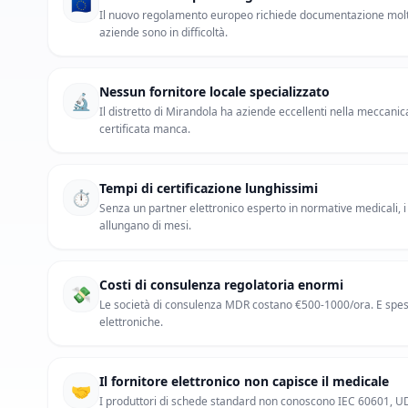
🇪🇺
Il nuovo regolamento europeo richiede documentazione molto
aziende sono in difficoltà.
Nessun fornitore locale specializzato
🔬
Il distretto di Mirandola ha aziende eccellenti nella meccanic
certificata manca.
Tempi di certificazione lunghissimi
⏱️
Senza un partner elettronico esperto in normative medicali, i
allungano di mesi.
Costi di consulenza regolatoria enormi
💸
Le società di consulenza MDR costano €500-1000/ora. E sp
elettroniche.
Il fornitore elettronico non capisce il medicale
🤝
I produttori di schede standard non conoscono IEC 60601, UD