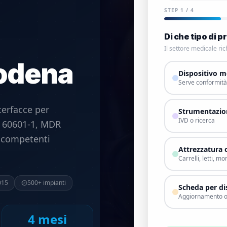
STEP
1
/
4
Di che tipo di p
Il settore medicale r
odena
Dispositivo m
Serve conformit
terfacce per
Strumentazion
IVD o ricerca
C 60601-1, MDR
, competenti
Attrezzatura 
Carrelli, letti, mo
015
500+ impianti
Scheda per di
Aggiornamento o 
4 mesi