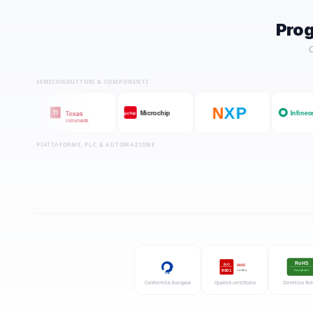
Prog
C
SEMICONDUTTORI & COMPONENTI
N
X
P
Microchip
Infineon
TI
μchip
Texas
Instruments
PIATTAFORME, PLC & AUTOMAZIONE
RoHS
ISO
2015
9001
Certified
Compliant
CE
Conformità Europea
Qualità certificata
Direttiva Ro