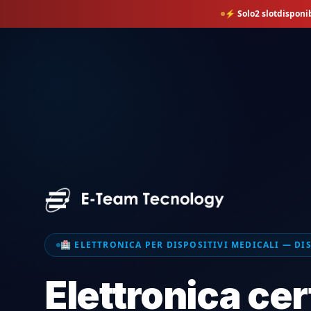
⚡ Solo
2
slot
disponib
🏥 ELETTRONICA PER DISPOSITIVI MEDICALI — D
Elettronica cer