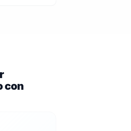
r
o con