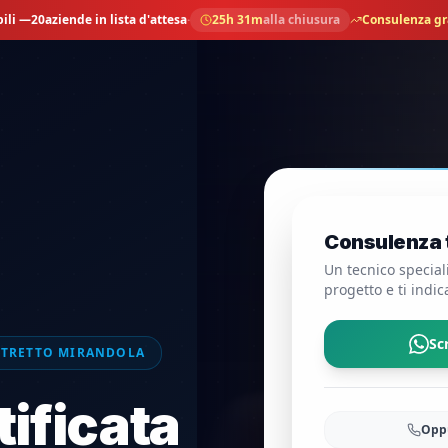
ili —
20
aziende in lista d'attesa
·
25h 31m
alla chiusura
Consulenza gra
Consulenza t
Un tecnico speciali
progetto e ti indic
Sc
ISTRETTO MIRANDOLA
tificata
Oppu