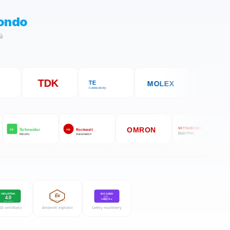
mondo
tà
TDK
MOLEX
ROHM
TE
Connectivity
OMRON
MITSUBISHI
Schneider
Rockwell
SE
AB
ELECTRIC
Electric
Automation
INDUSTRIA
ISO 13849
Ex
4.0
Safety PLd
ATEX 2014/34/EU
MiSE Certified
SE certificato
Ambienti esplosivi
Safety machinery