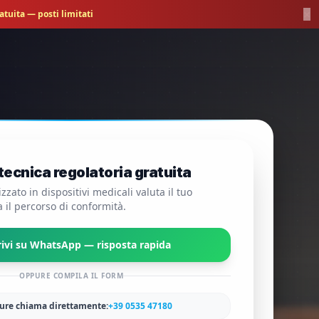
×
tuita — posti limitati
ecnica regolatoria gratuita
zzato in dispositivi medicali valuta il tuo
a il percorso di conformità.
rivi su WhatsApp — risposta rapida
OPPURE COMPILA IL FORM
re chiama direttamente:
+39 0535 47180