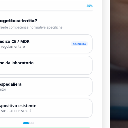
25
%
rogetto si tratta?
ichiede competenze normative specifiche
edico CE / MDR
Specialità
à regolamentare
e da laboratorio
ospedaliera
nitor
spositivo esistente
sostituzione scheda