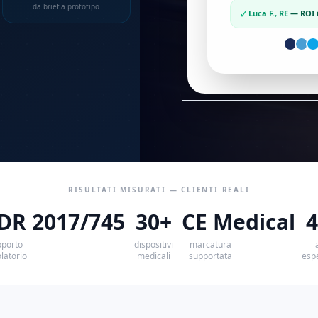
da brief a prototipo
✓
Luca F., RE
—
ROI 
RISULTATI MISURATI — CLIENTI REALI
DR 2017/745
30+
CE Medical
4
pporto
dispositivi
marcatura
latorio
medicali
supportata
esp