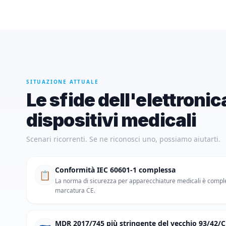
SITUAZIONE ATTUALE
Le sfide dell'elettronic
dispositivi medicali
Scenari ricorrenti. Se ne riconosci uno, possiamo aiutarti.
Conformità IEC 60601-1 complessa
📋
La norma di sicurezza per apparecchiature medicali è comple
marcatura CE.
MDR 2017/745 più stringente del vecchio 93/42/C