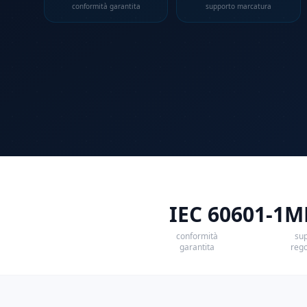
conformità garantita
supporto marcatura
IEC 60601-1
M
conformità
su
garantita
rego